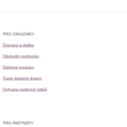
Z
á
p
a
PRO ZÁKAZNÍKY
t
í
Doprava a platba
Obchodní podmínky
Dárkové poukazy
Často kladené dotazy
Ochrana osobních údajů
PRO PARTNERY