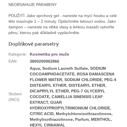
NEOBSAHUJE PARABENY
POUŽITÍ: Jako sprchový gel - naneste na mycí houbu a celé
tělo masírujte 1 – 2 minuty. Opláchněte tekoucí vodou. Jako
šampon – naneste na vlhké vlasy a lehkou masáží vytvořte
pěnu, kterou pak důkladně vypláchněte.
Doplňkové parametry
Kategorie
:
Kosmetika pro muže
EAN
:
3800200962866
Aqua, Sodium Laureth Sulfate, SODIUM
COCOAMPHOACETATE, ROSA DAMASCENA
FLOWER WATER, SODIUM CHLORIDE, PEG-4
DISTEARYL ETHER, DISTEARYL ETHER,
DICAPRYLYL ETHER, PEG-7 GLYCERYL
Složení
COCOATE, CAMELLIA SINENSIS LEAF
(INCI)
:
EXTRACT, GUAR
HYDROXYPROPYLTRIMONIUM CHLORIDE,
CITRIC ACID, Methylchloroisothiazolinone,
Methylisothiazolinone, Parfum, MENTHOL,
HEXYL CINNAMAL