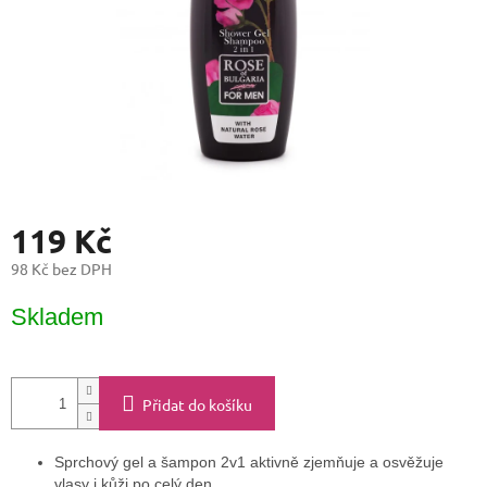
119 Kč
98 Kč bez DPH
Měrná
Skladem
cena:
Přidat do košíku
Sprchový gel a šampon 2v1 aktivně zjemňuje a osvěžuje
vlasy i kůži po celý den.