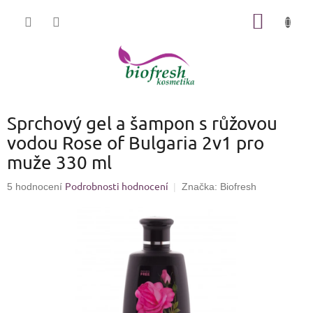
Přejít
NÁKUP
na
KOŠÍK
obsah
Sprchový gel a šampon s růžovou
vodou Rose of Bulgaria 2v1 pro
muže 330 ml
Podrobnosti hodnocení
Průměrné
5 hodnocení
Značka:
Biofresh
hodnocení
produktu
je
4,8
z
5
hvězdiček.