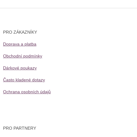
Z
á
p
a
PRO ZÁKAZNÍKY
t
í
Doprava a platba
Obchodní podmínky
Dárkové poukazy
Často kladené dotazy
Ochrana osobních údajů
PRO PARTNERY