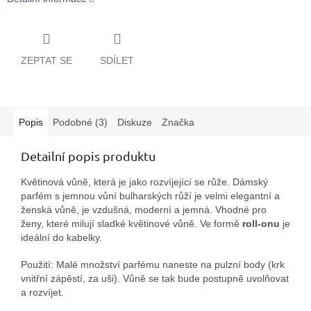
ZEPTAT SE
SDÍLET
Popis
Podobné (3)
Diskuze
Značka
Detailní popis produktu
Květinová vůně, která je jako rozvíjející se růže.
D
ámský
parfém
s jemnou vůní bulharských růží
je velmi elegantní a
ženská vůně, je vzdušná, moderní a jemná. Vhodné pro
ženy, které milují sladké květinové vůně. Ve formě
roll
-
onu
je
ideální do kabelky.
Použití: Malé množství parfému naneste na pulzní body (krk
vnitřní zápěstí, za uši). Vůně se tak bude postupně uvolňovat
a rozvíjet.