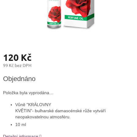
120 Kč
99 Kč bez DPH
Měrná
Objednáno
cena:
Položka byla vyprodána…
Vůně "KRÁLOVNY
KVĚTIN"- bulharské damascénské růže vytváří
neopakovatelnou atmosféru.
10 ml
Detailní informace