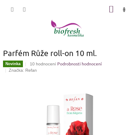
Přejít
NÁKUP
na
KOŠÍK
obsah
Parfém Růže roll-on 10 ml.
Podrobnosti hodnocení
Průměrné
Novinka
10 hodnocení
hodnocení
Značka:
Refan
produktu
je
4,2
z
5
hvězdiček.