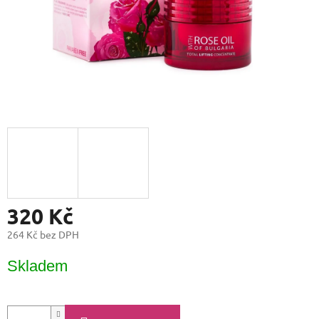
320 Kč
264 Kč bez DPH
Měrná
Skladem
cena: