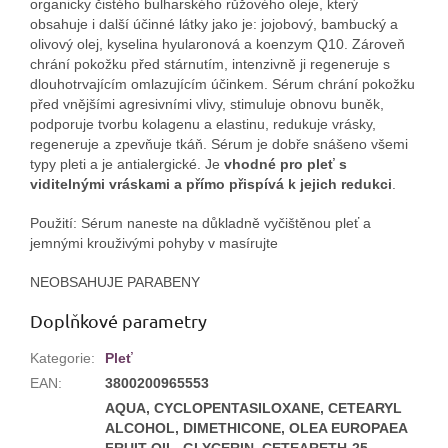
organicky čistého bulharského růžového oleje, který
obsahuje i další účinné látky jako je: jojobový, bambucký a
olivový olej, kyselina hyularonová a koenzym Q10. Zároveň
chrání pokožku před stárnutím, intenzivně ji regeneruje s
dlouhotrvajícím omlazujícím účinkem. Sérum chrání pokožku
před vnějšími agresivními vlivy, stimuluje obnovu buněk,
podporuje tvorbu kolagenu a elastinu, redukuje vrásky,
regeneruje a zpevňuje tkáň. Sérum je dobře snášeno všemi
typy pleti a je antialergické. Je
vhodné pro pleť s
viditelnými vráskami a přímo přispívá k jejich redukci
.
Použití: Sérum naneste na důkladně vyčištěnou pleť a
jemnými krouživými pohyby v masírujte
NEOBSAHUJE PARABENY
Doplňkové parametry
Kategorie
:
Pleť
EAN
:
3800200965553
AQUA, CYCLOPENTASILOXANE, CETEARYL
ALCOHOL, DIMETHICONE, OLEA EUROPAEA
FRUIT OIL, GLYCERIN, CETEARETH-25,