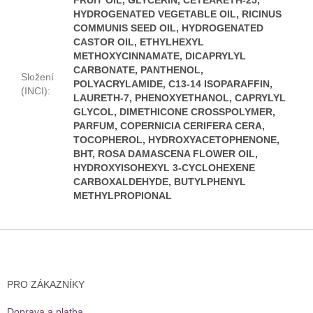
HYDROGENATED VEGETABLE OIL, RICINUS
COMMUNIS SEED OIL, HYDROGENATED
CASTOR OIL, ETHYLHEXYL
METHOXYCINNAMATE, DICAPRYLYL
CARBONATE, PANTHENOL,
Složení
POLYACRYLAMIDE, C13-14 ISOPARAFFIN,
(INCI)
:
LAURETH-7, PHENOXYETHANOL, CAPRYLYL
GLYCOL, DIMETHICONE CROSSPOLYMER,
PARFUM, COPERNICIA CERIFERA CERA,
TOCOPHEROL, HYDROXYACETOPHENONE,
BHT, ROSA DAMASCENA FLOWER OIL,
HYDROXYISOHEXYL 3-CYCLOHEXENE
CARBOXALDEHYDE, BUTYLPHENYL
METHYLPROPIONAL
Z
á
p
a
PRO ZÁKAZNÍKY
t
í
Doprava a platba