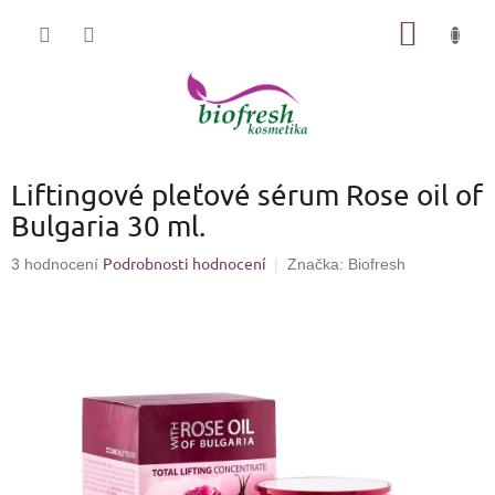
Přejít
NÁKUP
na
KOŠÍK
obsah
Liftingové pleťové sérum Rose oil of
Bulgaria 30 ml.
Podrobnosti hodnocení
Průměrné
3 hodnocení
Značka:
Biofresh
hodnocení
produktu
je
4,7
z
5
hvězdiček.