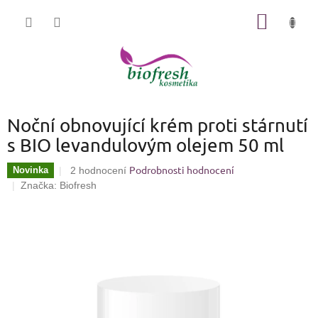
Přejít
NÁKUP
na
KOŠÍK
obsah
Noční obnovující krém proti stárnutí
s BIO levandulovým olejem 50 ml
Podrobnosti hodnocení
Průměrné
Novinka
2 hodnocení
hodnocení
Značka:
Biofresh
produktu
je
3,5
z
5
hvězdiček.