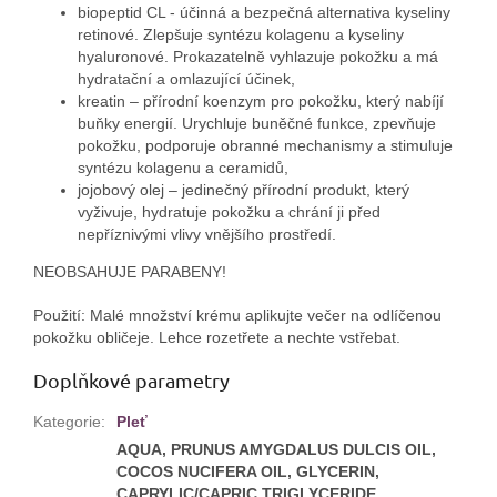
biopeptid CL - účinná a bezpečná alternativa kyseliny
retinové. Zlepšuje syntézu kolagenu a kyseliny
hyaluronové. Prokazatelně vyhlazuje pokožku a má
hydratační a omlazující účinek,
kreatin – přírodní koenzym pro pokožku, který nabíjí
buňky energií. Urychluje buněčné funkce, zpevňuje
pokožku, podporuje obranné mechanismy a stimuluje
syntézu kolagenu a ceramidů,
jojobový olej – jedinečný přírodní produkt, který
vyživuje, hydratuje pokožku a chrání ji před
nepříznivými vlivy vnějšího prostředí.
NEOBSAHUJE PARABENY!
Použití: Malé množství krému aplikujte večer na odlíčenou
pokožku obličeje. Lehce rozetřete a nechte vstřebat.
Doplňkové parametry
Kategorie
:
Pleť
AQUA, PRUNUS AMYGDALUS DULCIS OIL,
COCOS NUCIFERA OIL, GLYCERIN,
CAPRYLIC/CAPRIC TRIGLYCERIDE,