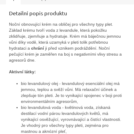
Detailní popis produktu
Noční obnovující krém na obličej pro všechny typy plet.
Základ krému tvoří voda z levandule, která pokožku
zklidňuje, zjemňuje a hydratuje. Krém má báječnou jemnou
vůni díky vodě, která uzamyká v pleti tolik potřebnou
hydrataci a
chrání
ji před vznikem podráždění. Noční
pečující krém je zaměřen na boj s negativními vlivy stresu a
agresorů dne.
Aktivní látky:
bio levandulový olej - levandulový esenciální olej má
jemnou, teplou a svěží vůni. Má relaxační účinek a
zlepšuje tón pleti. Je to vynikající spojenec v boji proti
environmentálním agresorům,
bio levandulová voda - květinová voda, získaná
destilací vodní párou levandulových květů, má
vynikající osvěžující, vyrovnávající a čistící vlastnosti.
Je vhodný pro všechny typy pleti, zejména pro
mastnou a aknózní pleť,