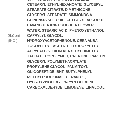
CETEARYL ETHYLHEXANOATE, GLYCERYL
STEARATE CITRATE, DIMETHICONE,
GLYCERYL STEARATE, SIMMONDSIA
CHINENSIS SEED OIL, CETEARYL ALCOHOL,
LAVANDULA ANGUSTIFOLIA FLOWER
WATER, STEARIC ACID, PHENOXYETHANOL,
Složení
CAPRYLYL GLYCOL,
(INCI)
:
HYDROXYACETOPHENONE, CERA ALBA,
TOCOPHERYL ACETATE, HYDROXYETHYL
ACRYLATE/SODIUM ACRYLOYLDIMETHYL
TAURATE COPOLYMER, CREATINE, PARFUM,
GLYCERYL POLYMETHACRYLATE,
PROPYLENE GLYCOL, PALMITOYL
OLIGOPEPTIDE, BHT, BUTYLPHENYL
METHYLPROPIONAL, GERANIOL,
HYDROXYISOHEXYL 3-CYCLOHEXENE
CARBOXALDEHYDE, LIMONENE, LINALOOL
Z
á
p