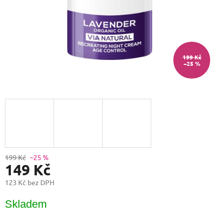
199 Kč
–25 %
199 Kč
–25 %
149 Kč
123 Kč bez DPH
Měrná
Skladem
cena: