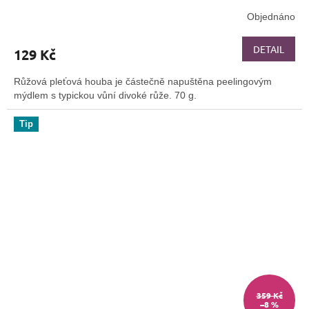
Objednáno
Průměrné
hodnocení
produktu
DETAIL
129 Kč
je
4,5
Růžová pleťová houba je částečně napuštěna peelingovým
z
mýdlem s typickou vůní divoké růže. 70 g.
5
hvězdiček.
Tip
359 Kč
–8 %