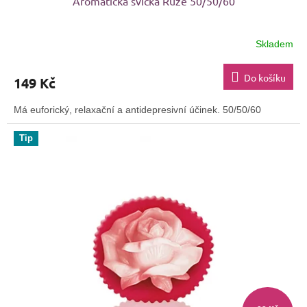
Aromatická svíčka Růže 50/50/60
Skladem
Průměrné
hodnocení
produktu
Do košíku
149 Kč
je
4,4
Má euforický, relaxační a antidepresivní účinek. 50/50/60
z
5
Tip
hvězdiček.