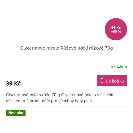
99 Kč
–60 %
Glycerinové mýdlo Růžové údolí růžové 70g
Skladem
Průměrné
hodnocení
produktu
Do košíku
39 Kč
je
5,0
Glycerínové mýdlo růže 70 g Glycerinové mýdlo s čistícím
z
účinkem a šetrnou péčí pro všechny typy pleti
5
hvězdiček.
Novinka