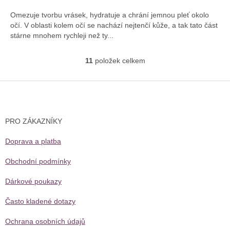
4,1
Omezuje tvorbu vrásek, hydratuje a chrání jemnou pleť okolo
z
očí. V oblasti kolem očí se nachází nejtenčí kůže, a tak tato část
5
stárne mnohem rychleji než ty...
hvězdiček.
11
položek celkem
O
v
l
Z
á
á
d
p
a
a
PRO ZÁKAZNÍKY
c
t
í
í
Doprava a platba
p
r
v
Obchodní podmínky
k
y
Dárkové poukazy
v
ý
Často kladené dotazy
p
i
Ochrana osobních údajů