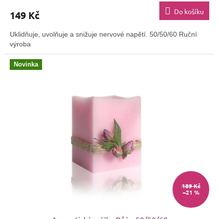
produktu
Do košíku
149 Kč
je
5,0
Uklidňuje, uvolňuje a snižuje nervové napětí. 50/50/60 Ruční
z
výroba
5
hvězdiček.
Novinka
189 Kč
–21 %