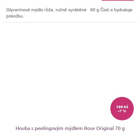
4,0
Glycerínové mýdlo růže, ručně vyráběné 60 g Čistí a hydratuje
z
pokožku.
5
hvězdiček.
139 Kč
–7 %
Houba s peelingovým mýdlem Rose Original 70 g