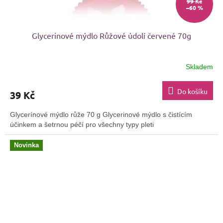
99 Kč
–60 %
Glycerinové mýdlo Růžové údolí červené 70g
Skladem
Průměrné
hodnocení
produktu
Do košíku
39 Kč
je
5,0
Glycerínové mýdlo růže 70 g Glycerinové mýdlo s čistícím
z
účinkem a šetrnou péčí pro všechny typy pleti
5
hvězdiček.
Novinka