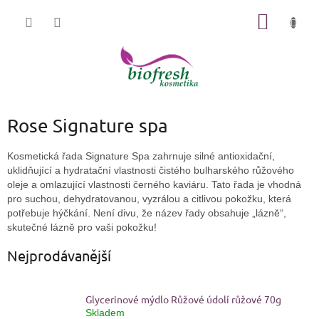
Přejít
NÁKUP
na
KOŠÍK
obsah
Rose Signature spa
Kosmetická řada Signature Spa zahrnuje silné antioxidační,
uklidňující a hydratační vlastnosti čistého bulharského růžového
oleje a omlazující vlastnosti černého kaviáru. Tato řada je vhodná
pro suchou, dehydratovanou, vyzrálou a citlivou pokožku, která
potřebuje hýčkání. Není divu, že název řady obsahuje „lázně“,
skutečné lázně pro vaši pokožku!
Nejprodávanější
Glycerinové mýdlo Růžové údolí růžové 70g
Skladem