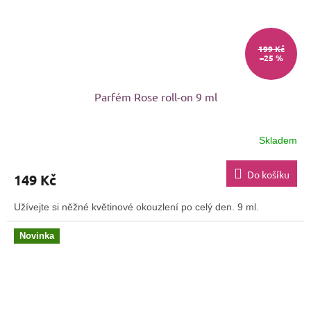
199 Kč
–25 %
Parfém Rose roll-on 9 ml
Skladem
Průměrné
hodnocení
produktu
Do košíku
149 Kč
je
4,1
Užívejte si něžné květinové okouzlení po celý den. 9 ml.
z
5
Novinka
hvězdiček.