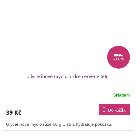
89 Kč
–56 %
Glycerinové mýdlo Srdce červené 60g
Skladem
Průměrné
hodnocení
produktu
Do košíku
39 Kč
je
5,0
Glycerínové mýdlo růže 60 g Čistí a hydratuje pokožku.
z
5