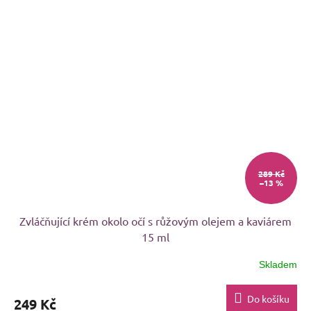
289 Kč
–13 %
Zvláčňující krém okolo očí s růžovým olejem a kaviárem
15 ml
Skladem
Průměrné
hodnocení
produktu
Do košíku
249 Kč
je