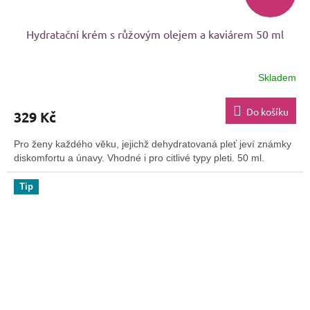
Hydratační krém s růžovým olejem a kaviárem 50 ml
Skladem
Průměrné
hodnocení
produktu
Do košíku
329 Kč
je
3,4
Pro ženy každého věku, jejichž dehydratovaná pleť jeví známky
z
diskomfortu a únavy. Vhodné i pro citlivé typy pleti. 50 ml.
5
hvězdiček.
Tip