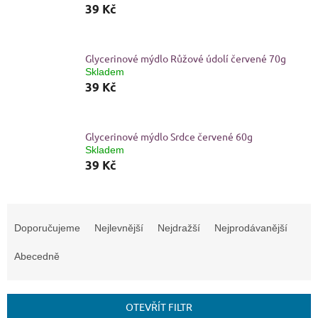
39 Kč
Glycerinové mýdlo Růžové údolí červené 70g
Skladem
39 Kč
Glycerinové mýdlo Srdce červené 60g
Skladem
39 Kč
Ř
a
Doporučujeme
Nejlevnější
Nejdražší
Nejprodávanější
z
e
Abecedně
n
í
p
OTEVŘÍT FILTR