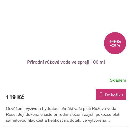
149 Kč
–20 %
Přírodní růžová voda ve spreji 100 ml
Skladem
Průměrné
hodnocení
produktu
Do košíku
119 Kč
je
3,4
Osvěžení, výživu a hydrataci přináší vaší pleti Růžová voda
z
Rose. Její dokonale čisté přírodní složení zajistí pokožce pleti
5
sametovou hladkost a hebkost na dotek. Je vytvořena...
hvězdiček.