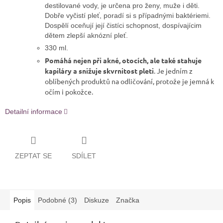
destilované vody, je určena pro ženy, muže i děti.
Dobře vyčistí pleť, poradí si s případnými baktériemi.
Dospělí oceňují její čistíci schopnost, dospívajícim
dětem zlepší aknózní pleť.
330 ml.
Pomáhá nejen při akné, otocích, ale také stahuje
kapiláry a snižuje skvrnitost pleti
. Je jedním z
oblíbených produktů na odličování, protože je jemná k
očím i pokožce.
Detailní informace
ZEPTAT SE
SDÍLET
Popis
Podobné (3)
Diskuze
Značka