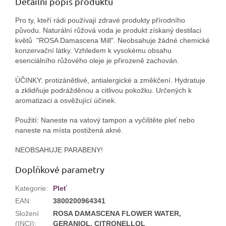
Detailní popis produktu
Pro ty, kteří rádi používají zdravé produkty přírodního
původu. Naturální růžová voda je produkt získaný destilaci
květů "ROSA Damascena Mill". Neobsahuje žádné chemické
konzervační látky. Vzhledem k vysokému obsahu
esenciálního růžového oleje je přirozeně zachován.
ÚČINKY
: protizánětlivé, antialergické a změkčení. Hydratuje
a zklidňuje podrážděnou a citlivou pokožku. Určených k
aromatizaci a osvěžující účinek.
Použití:
Naneste na vatový tampon a vyčištěte pleť nebo
naneste na místa postižená akné.
NEOBSAHUJE PARABENY!
Doplňkové parametry
Kategorie
:
Pleť
EAN
:
3800200964341
Složení
ROSA DAMASCENA FLOWER WATER,
(INCI)
:
GERANIOL, CITRONELLOL