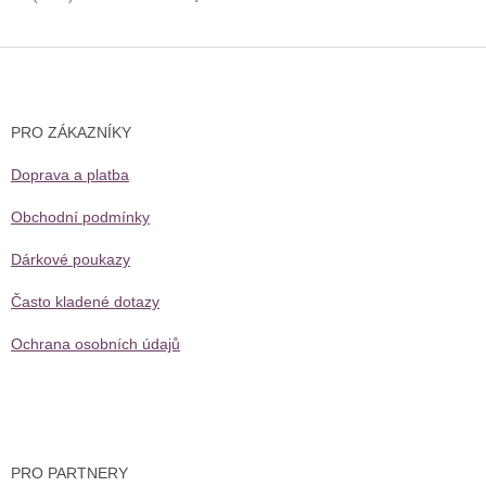
Z
á
p
a
PRO ZÁKAZNÍKY
t
í
Doprava a platba
Obchodní podmínky
Dárkové poukazy
Často kladené dotazy
Ochrana osobních údajů
PRO PARTNERY