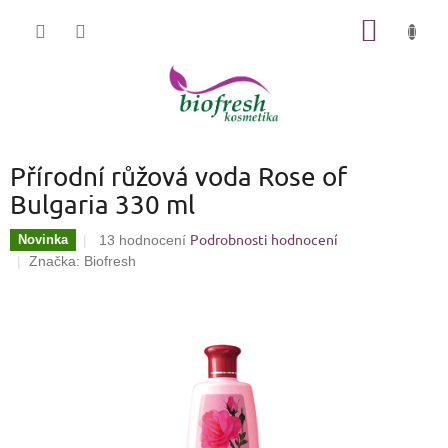
Přejít
NÁKUP
na
KOŠÍK
obsah
Přírodní růžová voda Rose of
Bulgaria 330 ml
Podrobnosti hodnocení
Průměrné
Novinka
13 hodnocení
hodnocení
Značka:
Biofresh
produktu
je
3,7
z
5
hvězdiček.