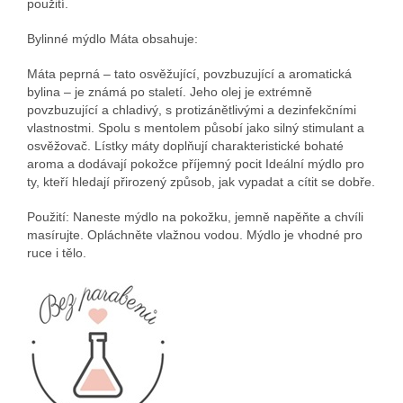
použití.
Bylinné mýdlo Máta obsahuje:
Máta peprná – tato osvěžující, povzbuzující a aromatická
bylina – je známá po staletí. Jeho olej je extrémně
povzbuzující a chladivý, s protizánětlivými a dezinfekčními
vlastnostmi. Spolu s mentolem působí jako silný stimulant a
osvěžovač. Lístky máty doplňují charakteristické bohaté
aroma a dodávají pokožce příjemný pocit Ideální mýdlo pro
ty, kteří hledají přirozený způsob, jak vypadat a cítit se dobře.
Použití: Naneste mýdlo na pokožku, jemně napěňte a chvíli
masírujte. Opláchněte vlažnou vodou. Mýdlo je vhodné pro
ruce i tělo.