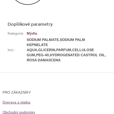
Doplňkové parametry
Kategorie
:
Mýdla
SODIUM PALMATE,SODIUM PALM
KEPNELATE
Inci:
:
AQUA,GLICERIN,PARFUM,CELLULOSE
GUM,PEG-40,HYDROGENATED CASTROL OIL,
ROSA DAMASCENA
Z
á
p
a
PRO ZÁKAZNÍKY
t
í
Doprava a platba
Obchodní podmínky