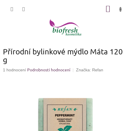
Přejít
NÁKUP
na
KOŠÍK
obsah
Přírodní bylinkové mýdlo Máta 120
g
Podrobnosti hodnocení
Průměrné
1 hodnocení
Značka:
Refan
hodnocení
produktu
je
5,0
z
5
hvězdiček.