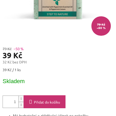
79 Kč
–50 %
79 Kč
–50 %
39 Kč
32 Kč bez DPH
Měrná
39 Kč / 1 ks
cena:
Skladem
Přidat do košíku
Má hydratační a zklidňující účinek na pokožku