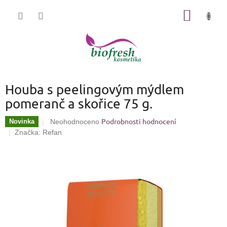
Přejít
NÁKUP
na
KOŠÍK
obsah
Houba s peelingovým mýdlem
pomeranč a skořice 75 g.
Podrobnosti hodnocení
Průměrné
Novinka
Neohodnoceno
hodnocení
Značka:
Refan
produktu
je
0,0
z
5
hvězdiček.