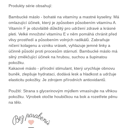
Produkty série obsahují:
Bambucké máslo - bohaté na vitamíny a mastné kyseliny. Má
omlazující účinek, který je způsoben působením vitamínu A.
Vitamín F je obzvláště důležitý pro udržení zdravé a krásné
pleti. Velké množství vitamínu E v něm pomáhá chránit před
vlivy prostředí a působením volných radikálů. Zabraňuje
ničení kolagenu a vzniku vrásek, vyhlazuje jemné linky a
účinně působí proti procesům stárnutí. Bambucké máslo má
silný změkčující účinek na hrubou, suchou a šupinatou
pokožku.
Kakaové máslo - přírodní stimulant, který urychluje obnovu
buněk, zlepšuje hydrataci, dodává lesk a hladkost a udržuje
elasticitu pokožky. Je zdrojem přírodních antioxidantů.
Použití: Strana s glycerinovým mýdlem vmasírujte na vlhkou
pokožku. Výrobek otočte houbičkou na bok a rozetřete pěnu
na tělo.