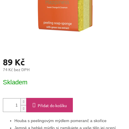
89 Kč
74 Kč bez DPH
Měrná
Skladem
cena:
Přidat do košíku
Houba s peelingovým mýdlem pomeranč a skořice
Jemné a hebké mýdlo si zamilujete a vaše tělo jej ocení