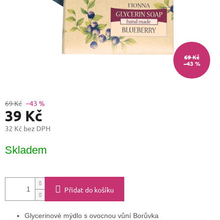
69 Kč
–43 %
69 Kč
–43 %
39 Kč
32 Kč bez DPH
Měrná
Skladem
cena:
Přidat do košíku
Glycerinové mýdlo s ovocnou vůní Borůvka