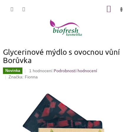
Přejít
NÁKUP
na
KOŠÍK
obsah
Glycerinové mýdlo s ovocnou vůní
Borůvka
Podrobnosti hodnocení
Průměrné
Novinka
1 hodnocení
hodnocení
Značka:
Fionna
produktu
je
5,0
z
5
hvězdiček.