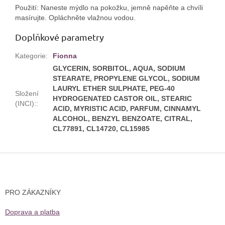
Použití: Naneste mýdlo na pokožku, jemně napěňte a chvíli
masírujte. Opláchněte vlažnou vodou.
Doplňkové parametry
Kategorie
:
Fionna
GLYCERIN, SORBITOL, AQUA, SODIUM
STEARATE, PROPYLENE GLYCOL, SODIUM
LAURYL ETHER SULPHATE, PEG-40
Složení
HYDROGENATED CASTOR OIL, STEARIC
(INCI):
:
ACID, MYRISTIC ACID, PARFUM, CINNAMYL
ALCOHOL, BENZYL BENZOATE, CITRAL,
CL77891, CL14720, CL15985
Z
á
p
a
PRO ZÁKAZNÍKY
t
í
Doprava a platba