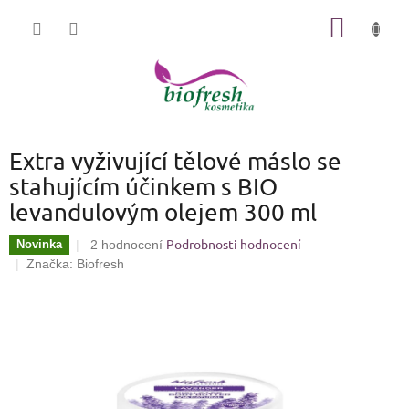
Přejít
NÁKUP
na
KOŠÍK
obsah
Extra vyživující tělové máslo se
stahujícím účinkem s BIO
levandulovým olejem 300 ml
Podrobnosti hodnocení
Průměrné
Novinka
2 hodnocení
hodnocení
Značka:
Biofresh
produktu
je
4,0
z
5
hvězdiček.