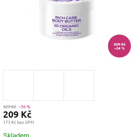
329 Kč
–36 %
329 Kč
–36 %
209 Kč
173 Kč bez DPH
Měrná
Skladem