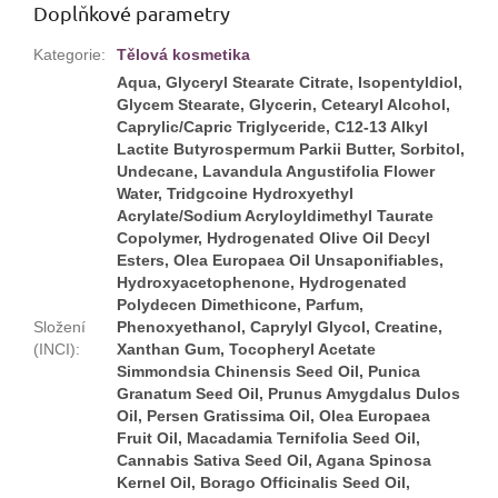
Doplňkové parametry
Kategorie
:
Tělová kosmetika
Aqua, Glyceryl Stearate Citrate, Isopentyldiol,
Glycem Stearate, Glycerin, Cetearyl Alcohol,
Caprylic/Capric Triglyceride, C12-13 Alkyl
Lactite Butyrospermum Parkii Butter, Sorbitol,
Undecane, Lavandula Angustifolia Flower
Water, Tridgcoine Hydroxyethyl
Acrylate/Sodium Acryloyldimethyl Taurate
Copolymer, Hydrogenated Olive Oil Decyl
Esters, Olea Europaea Oil Unsaponifiables,
Hydroxyacetophenone, Hydrogenated
Polydecen Dimethicone, Parfum,
Složení
Phenoxyethanol, Caprylyl Glycol, Creatine,
(INCI)
:
Xanthan Gum, Tocopheryl Acetate
Simmondsia Chinensis Seed Oil, Punica
Granatum Seed Oil, Prunus Amygdalus Dulos
Oil, Persen Gratissima Oil, Olea Europaea
Fruit Oil, Macadamia Ternifolia Seed Oil,
Cannabis Sativa Seed Oil, Agana Spinosa
Kernel Oil, Borago Officinalis Seed Oil,