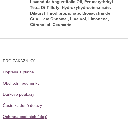
Lavandula Angustifolia Oil, Pentaerythrityl
Tetra-Di-T-Butyl Hydroxyhydrocinnamate,
Dilauryl Thiodipropionate, Biosaccharide
Gun, Hem Onnamal, Linalool, Limonene,
Citronellol, Coumarin
Z
á
p
a
PRO ZÁKAZNÍKY
t
í
Doprava a platba
Obchodní podmínky
Dárkové poukazy
Často kladené dotazy
Ochrana osobních údajů