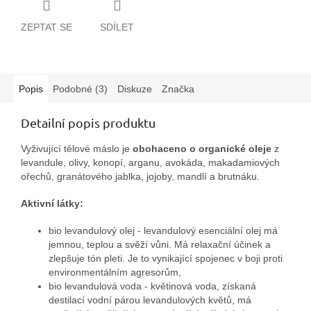
ZEPTAT SE
SDÍLET
Popis
Podobné (3)
Diskuze
Značka
Detailní popis produktu
Vyživující tělové máslo je
obohaceno o organické oleje
z
levandule, olivy, konopí, arganu, avokáda, makadamiových
ořechů, granátového jablka, jojoby, mandlí a brutnáku.
Aktivní látky:
bio levandulový olej - levandulový esenciální olej má
jemnou, teplou a svěží vůni. Má relaxační účinek a
zlepšuje tón pleti. Je to vynikající spojenec v boji proti
environmentálním agresorům,
bio levandulová voda - květinová voda, získaná
destilací vodní párou levandulových květů, má