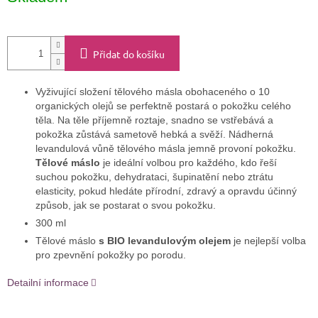
cena:
Přidat do košíku
Vyživující složení tělového másla obohaceného o 10
organických olejů se perfektně postará o pokožku celého
těla. Na těle příjemně roztaje, snadno se vstřebává a
pokožka zůstává sametově hebká a svěží. Nádherná
levandulová vůně tělového másla jemně provoní pokožku.
Tělové máslo
je ideální volbou pro každého, kdo řeší
suchou pokožku, dehydrataci, šupinatění nebo ztrátu
elasticity, pokud hledáte přírodní, zdravý a opravdu účinný
způsob, jak se postarat o svou pokožku.
300 ml
Tělové máslo
s BIO levandulovým olejem
je nejlepší volba
pro zpevnění pokožky po porodu.
Detailní informace