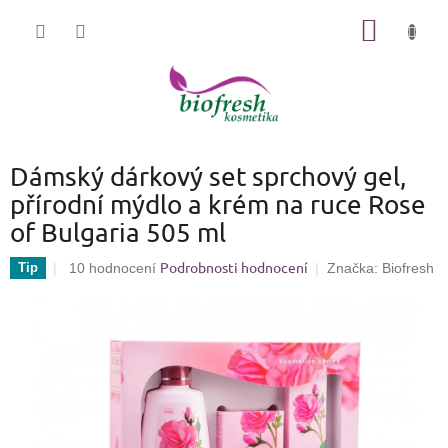
Přejít
NÁKUP
na
KOŠÍK
obsah
Dámský dárkový set sprchový gel,
přírodní mýdlo a krém na ruce Rose
of Bulgaria 505 ml
Podrobnosti hodnocení
Průměrné
Tip
10 hodnocení
Značka:
Biofresh
hodnocení
produktu
je
3,6
z
5
hvězdiček.