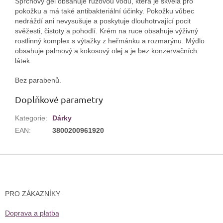
Sprchový gel obsahuje růžovou vodu, která je skvělá pro
pokožku a má také antibakteriální účinky. Pokožku vůbec
nedráždí ani nevysušuje a poskytuje dlouhotrvající pocit
svěžesti, čistoty a pohodlí. Krém na ruce obsahuje výživný
rostlinný komplex s výtažky z heřmánku a rozmarýnu. Mýdlo
obsahuje palmový a kokosový olej a je bez konzervačních
látek.
Bez parabenů.
Doplňkové parametry
Kategorie
:
Dárky
EAN
:
3800200961920
Z
á
p
a
PRO ZÁKAZNÍKY
t
í
Doprava a platba