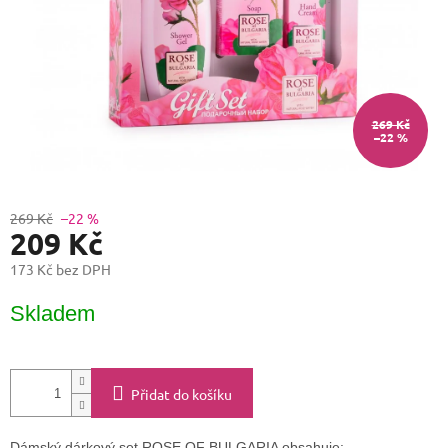
269 Kč
–22 %
269 Kč
–22 %
209 Kč
173 Kč bez DPH
Měrná
Skladem
cena:
Přidat do košíku
Dámský dárkový set ROSE OF BULGARIA obsahuje: